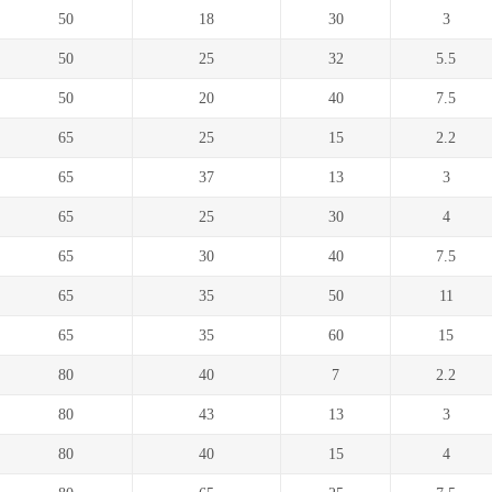
50
18
30
3
50
25
32
5.5
50
20
40
7.5
65
25
15
2.2
65
37
13
3
65
25
30
4
65
30
40
7.5
65
35
50
11
65
35
60
15
80
40
7
2.2
80
43
13
3
80
40
15
4