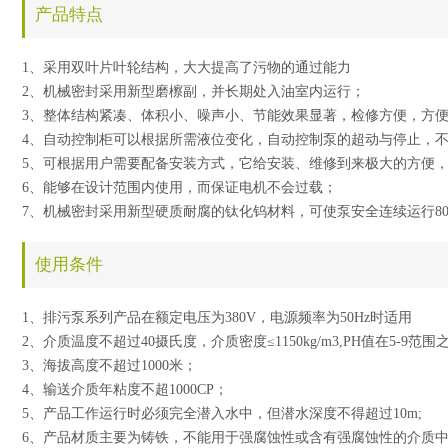
产品特点
1、采用双叶片叶轮结构，大大提高了污物的通过能力
2、机械密封采用新型磨檫副，并长期处入油室内运行；
3、整体结构紧凑、体积小、噪声小、节能效果显著，检修方便，方
4、自动控制柜可以根据所需液位变化，自动控制泵的超动与停止，
5、可根据用户需要配备安装方式，它给安装、维修到来极大的方便
6、能够在设计范围内使用，而保证电机不会过载；
7、机械密封采用新型硬质耐腐的钛化钨材料，可使泵安全连续运行80
使用条件
1、排污泵系列产品在额定电压为380V，电源频率为50Hz时适用
2、介质温度不超过40摄氏度，介质密度≤1150kg/m3,PH值在5-9范围之
3、海拔高度不超过1000米；
4、输送介质年粘度不超1000CP；
5、产品工作运行时必须完全潜入水中，但潜水深度不得超过10m;
6、产品材质主要为铸铁，不能用于强腐蚀性或含有强腐蚀性的介质中