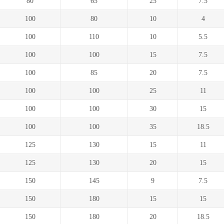
80
65
25
7.5
100
80
10
4
100
110
10
5.5
100
100
15
7.5
100
85
20
7.5
100
100
25
11
100
100
30
15
100
100
35
18.5
125
130
15
11
125
130
20
15
150
145
9
7.5
150
180
15
15
150
180
20
18.5