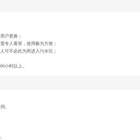
便用户更换；
不需专人看管，使用极为方便；
，人可不必此为而进入污水坑；
00小时以上。
间;
;