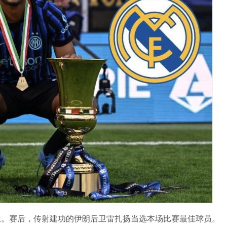
西兰。赛后，传射建功的伊朗后卫雷扎扬当选本场比赛最佳球员。